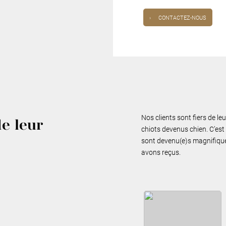
›
CONTACTEZ-NOUS
Nos clients sont fiers de le
de leur
chiots devenus chien. C’est 
sont devenu(e)s magnifiques
avons reçus.