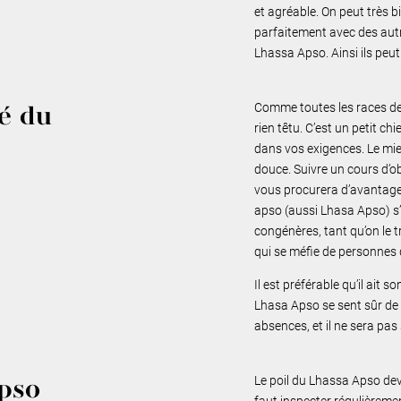
et agréable. On peut très bi
parfaitement avec des au
Lhassa Apso. Ainsi ils peu
Comme toutes les races de 
é du
rien têtu. C’est un petit ch
dans vos exigences. Le mie
douce. Suivre un cours d’o
vous procurera d’avantage 
apso (aussi Lhasa Apso) s’
congénères, tant qu’on le t
qui se méfie de personnes q
Il est préférable qu’il ait s
Lhasa Apso se sent sûr de lu
absences, et il ne sera pas 
Le poil du Lhassa Apso dev
pso
faut inspecter régulièrement