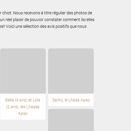
ur chiot. Nous recevons à titre régulier des photos de
un réel plaisir de pouvoir constater comment ils/elles
!! Voici une sélection des avis positifs que nous
Bella (4 ans) et Lola
Sarko, le Lhasa Apso
(2 ans), les Lhassa
Apso