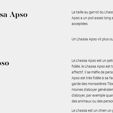
La taille au garrot du Lha
ssa Apso
Apso a un poil assez long 
acceptées.
Un Lhassa Apso vit plus o
Le Lhassa Apso est un peti
pso
fidèle, le Lhassa Apso est
affectif. Il se méfie de p
Apso est très fidèle à sa fa
garde des monastères Tibet
moines d’aboyer généralem
d’aboyer, par exemple quand
des animaux ou des perso
Le Lhassa est un chien un 