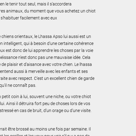
en le tenir tout seul, mais il s’accordera
tres animaux, du moment que vous achetez un chiot
t s’habituer facilement avec eux
chiens orientaux, le Lhassa Apso lui aussi est un
ien intelligent, qui à besoin d’une certaine cohérence
ux est donc de lui apprendre les choses par la voie
béissance n’est donc pas une mauvaise idée. Cela
de plaisir et d’aisance avec votre chien. Le lhassa
entend aussi à merveille avec les enfants et ses
raite avec respect. C’est un excellent chien de garde
u’il ne connaît pas.
on petit coin à lui, souvent une niche, ou votre chiot
i. Ainsi il détruira fort peu de choses lors de vos
stressé en cas de bruit, d’un orage ou d’une visite.
rait être brossé au moins une fois par semaine. Il
 les oreilles et les yeux pour voir s’il n y a pas de