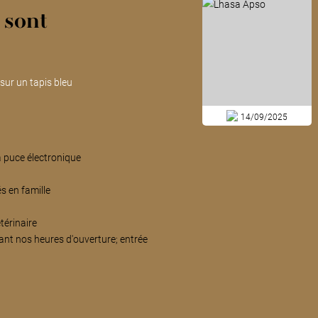
 sont
 sur un tapis bleu
14/09/2025
a puce électronique
s en famille
térinaire
ant nos heures d'ouverture; entrée