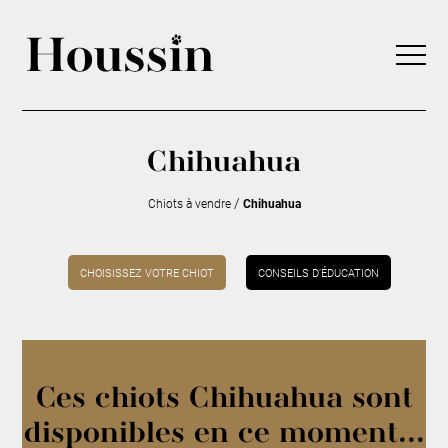
Chihuahua
/
Chiots à vendre
Chihuahua
CHOISISSEZ VOTRE CHIOT
CONSEILS D’ÉDUCATION
Ces chiots Chihuahua sont
disponibles en ce moment...