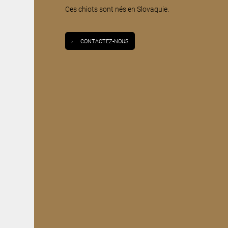
Ces chiots sont nés en Slovaquie.
›
CONTACTEZ-NOUS