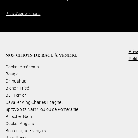
Plus d’éxpériences
Priv
NOS CHIOTS DE RACE À VENDRE
Polit
Cocker Américain
Beagle
Chihuahua
Bichon Frisé
Bull Terrier
Cavalier King Charles Epagneul
Spitz/Spitz Nain/Loulou de Poméranie
Pinscher Nain
Cocker Anglais
Bouledogue Français
Jack Russell