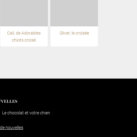
Cali, de Adorables
Oliver, le croisée
chiots croisé
VELLES
Le chocolat et votre chien
 de nouvelles