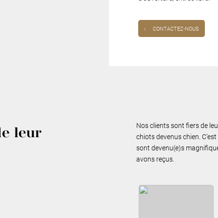
›
CONTACTEZ-NOUS
Nos clients sont fiers de le
de leur
chiots devenus chien. C’est 
sont devenu(e)s magnifiques
avons reçus.