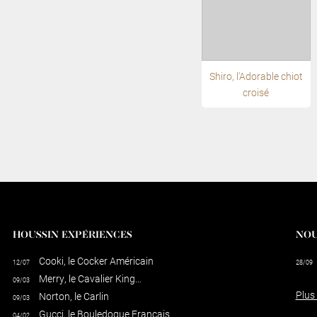
Shiro, l'Adorable chiot
croisé
HOUSSIN EXPÉRIENCES
NOU
Cooki, le Cocker Américain
12/07
28/09
Merry, le Cavalier King…
09/03
Plus
Norton, le Carlin
09/03
Gucci, le Bouledogue Français
04/02