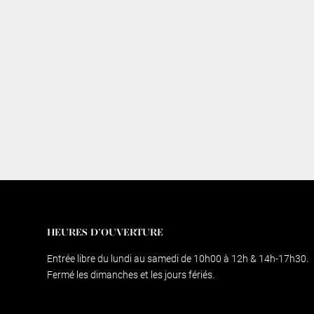
HEURES D’OUVERTURE
Entrée libre du lundi au samedi de 10h00 à 12h & 14h-17h30.
Fermé les dimanches et les jours fériés.