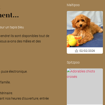
Maltipoo
t
ent...
 sur un tapis bleu
endre! Ils sont disponibles tout de
. Nous avons des mâles et des
02/02/2026
Spitzpoo
a puce électronique.
famille.
térinaire.
ant nos heures d'ouverture; entrée