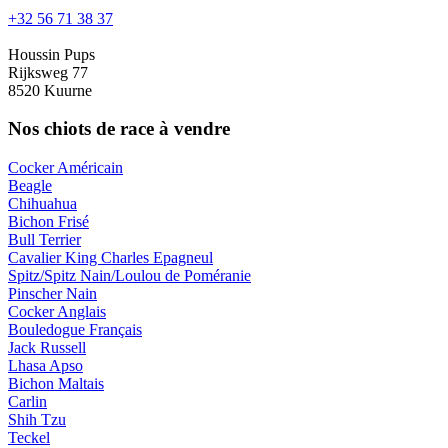
+32 56 71 38 37
Houssin Pups
Rijksweg 77
8520 Kuurne
Nos chiots de race à vendre
Cocker Américain
Beagle
Chihuahua
Bichon Frisé
Bull Terrier
Cavalier King Charles Epagneul
Spitz/Spitz Nain/Loulou de Poméranie
Pinscher Nain
Cocker Anglais
Bouledogue Français
Jack Russell
Lhasa Apso
Bichon Maltais
Carlin
Shih Tzu
Teckel