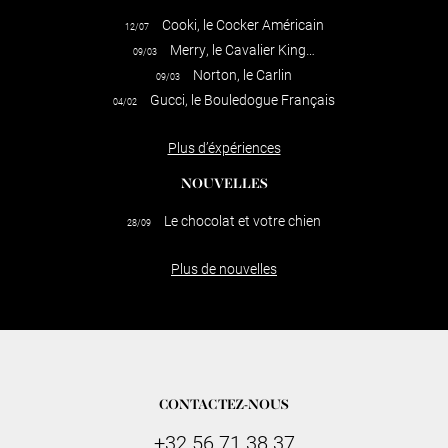
Cooki, le Cocker Américain
12/07
Merry, le Cavalier King…
09/03
Norton, le Carlin
09/03
Gucci, le Bouledogue Français
04/02
Plus d’éxpériences
NOUVELLES
Le chocolat et votre chien
28/09
Plus de nouvelles
CONTACTEZ-NOUS
+32 56 71 38 37