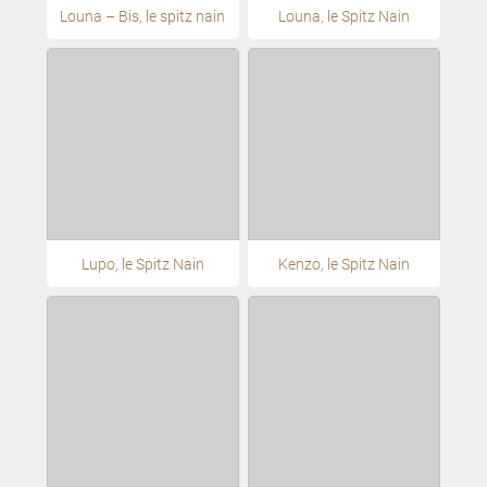
Louna – Bis, le spitz nain
Louna, le Spitz Nain
Lupo, le Spitz Nain
Kenzo, le Spitz Nain