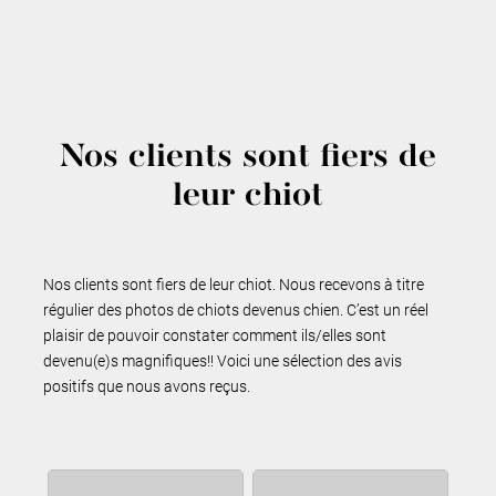
Nos clients sont fiers de
leur chiot
Nos clients sont fiers de leur chiot. Nous recevons à titre
régulier des photos de chiots devenus chien. C’est un réel
plaisir de pouvoir constater comment ils/elles sont
devenu(e)s magnifiques!! Voici une sélection des avis
positifs que nous avons reçus.