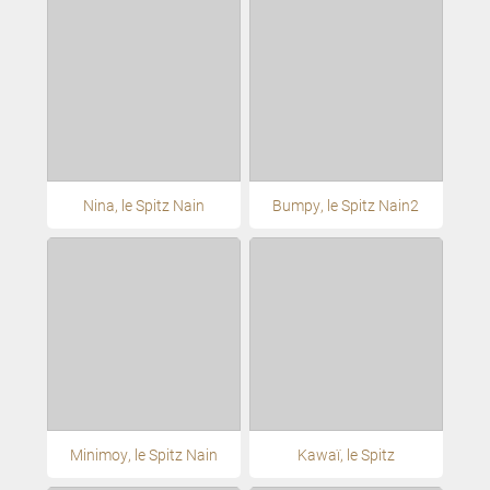
Nina, le Spitz Nain
Bumpy, le Spitz Nain2
Minimoy, le Spitz Nain
Kawaï, le Spitz