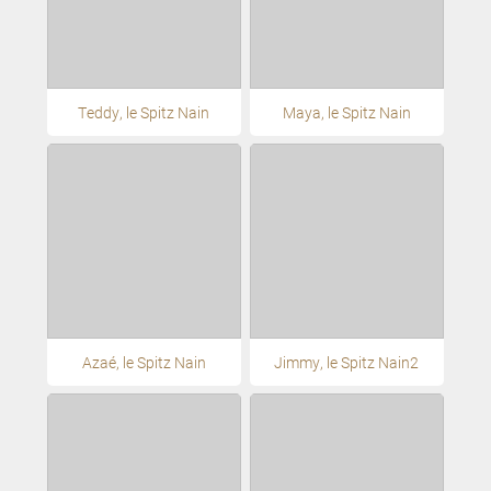
Teddy, le Spitz Nain
Maya, le Spitz Nain
Azaé, le Spitz Nain
Jimmy, le Spitz Nain2