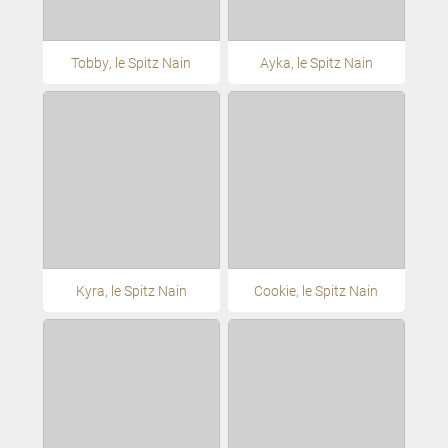
Tobby, le Spitz Nain
Ayka, le Spitz Nain
Kyra, le Spitz Nain
Cookie, le Spitz Nain