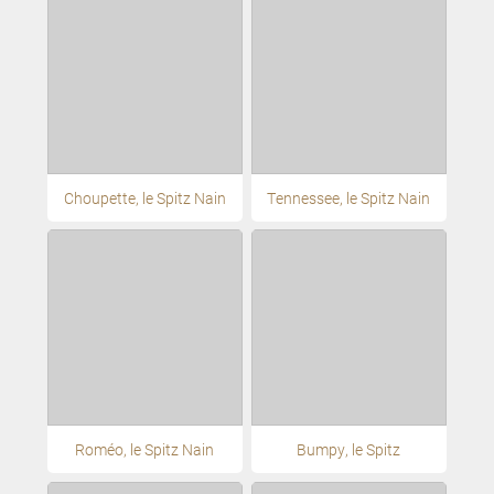
Choupette, le Spitz Nain
Tennessee, le Spitz Nain
Roméo, le Spitz Nain
Bumpy, le Spitz