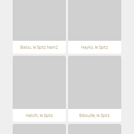
Balou, le Spitz Nain2
Hayko, le Spitz
Hatchi, le Spitz
Bibouille, le Spitz