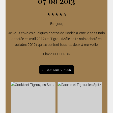
07-08-2013
★
★
★
★
☆
Bonjour,
Je vous envoies quelques photos de Cookie (Femelle spitz nain
achetée en avril 2012) et Tigrou (Mâle spitz nain acheté en
octobre 2012) qui se portent tous les deux à merveille!
Flavie DECLERCK
›
CONTACTEZ-NOUS