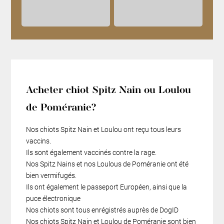
Acheter chiot Spitz Nain ou Loulou
de Poméranie?
Nos chiots Spitz Nain et Loulou ont reçu tous leurs
vaccins.
Ils sont également vaccinés contre la rage.
Nos Spitz Nains et nos Loulous de Poméranie ont été
bien vermifugés.
Ils ont également le passeport Européen, ainsi que la
puce électronique
Nos chiots sont tous enrégistrés auprès de DogID
Nos chiots Spitz Nain et Loulou de Poméranie sont bien