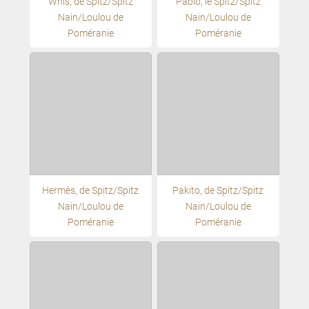
Whis, de Spitz/Spitz
Pablo, le Spitz/Spitz
Nain/Loulou de
Nain/Loulou de
Poméranie
Poméranie
Hermès, de Spitz/Spitz
Pakito, de Spitz/Spitz
Nain/Loulou de
Nain/Loulou de
Poméranie
Poméranie