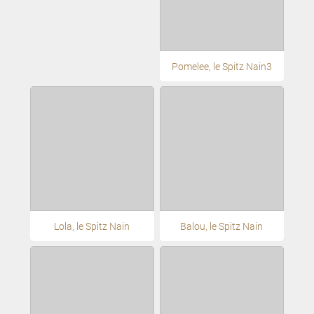
Pomelee, le Spitz Nain3
Lola, le Spitz Nain
Balou, le Spitz Nain