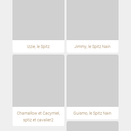
Izzie, le Spitz
Jimmy, le Spitz Nain
Chamallow et Cacymiel,
Guismo, le Spitz Nain
sptiz et cavalier2