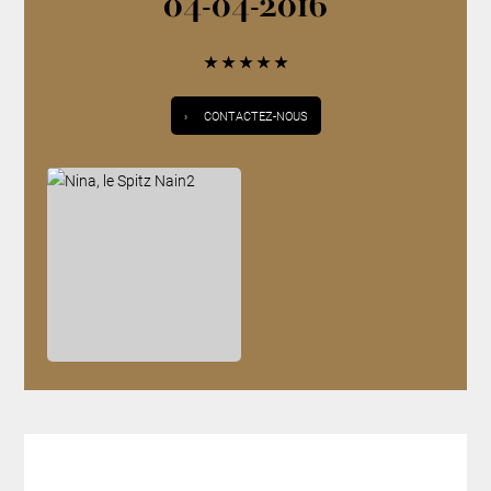
04-04-2016
★
★
★
★
★
›
CONTACTEZ-NOUS