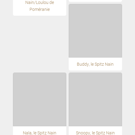
Nain/Loulou de
Poméranie
Buddy, le Spitz Nain
Nala, le Spitz Nain
Snoopy, le Spitz Nain