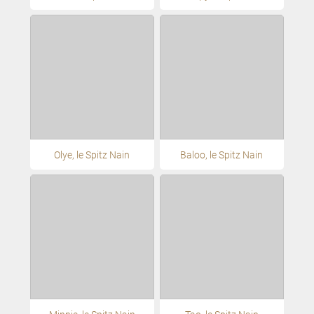
Olye, le Spitz Nain
Baloo, le Spitz Nain