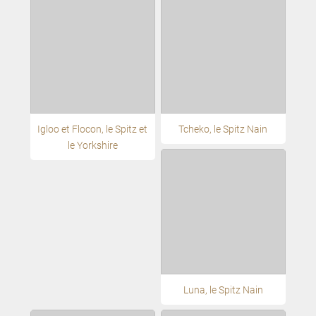
Igloo et Flocon, le Spitz et
Tcheko, le Spitz Nain
le Yorkshire
Luna, le Spitz Nain