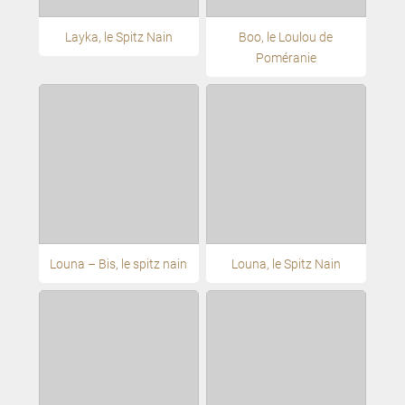
Layka, le Spitz Nain
Boo, le Loulou de
Poméranie
Louna – Bis, le spitz nain
Louna, le Spitz Nain