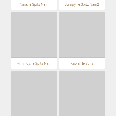
Nina, le Spitz Nain
Bumpy, le Spitz Nain2
Minimoy, le Spitz Nain
Kawaï, le Spitz