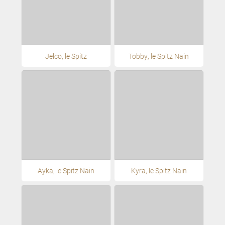
Jelco, le Spitz
Tobby, le Spitz Nain
Ayka, le Spitz Nain
Kyra, le Spitz Nain