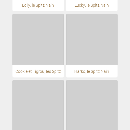
Lolly, le Spitz Nain
Lucky, le Spitz Nain
Cookie et Tigrou, les Spitz
Harko, le Spitz Nain