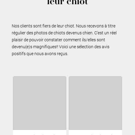
leur chiot
Nos clients sont fiers de leur chiot. Nous recevons à titre
régulier des photos de chiots devenus chien. C’est un réel
plaisir de pouvoir constater comment ils/elles sont
devenu(e)s magnifiques!! Voici une sélection des avis
positifs que nous avons reçus.