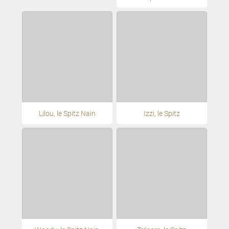
Lilou, le Spitz Nain
Izzi, le Spitz