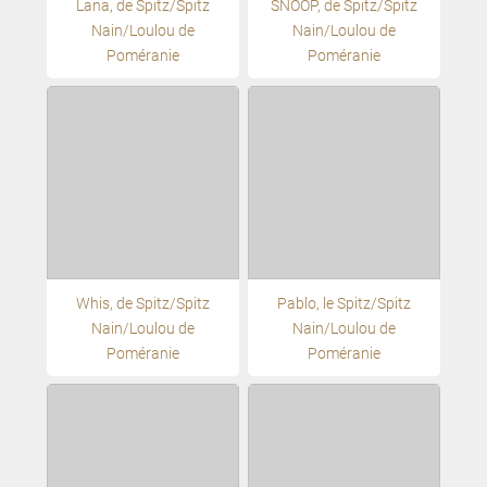
Lana, de Spitz/Spitz
SNOOP, de Spitz/Spitz
Nain/Loulou de
Nain/Loulou de
Poméranie
Poméranie
Whis, de Spitz/Spitz
Pablo, le Spitz/Spitz
Nain/Loulou de
Nain/Loulou de
Poméranie
Poméranie