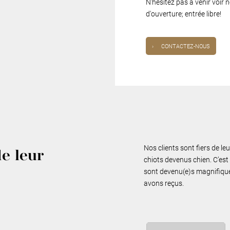
N'hésitez pas à venir voir
d'ouverture; entrée libre!
›
CONTACTEZ-NOUS
Nos clients sont fiers de le
de leur
chiots devenus chien. C’est 
sont devenu(e)s magnifiques
avons reçus.