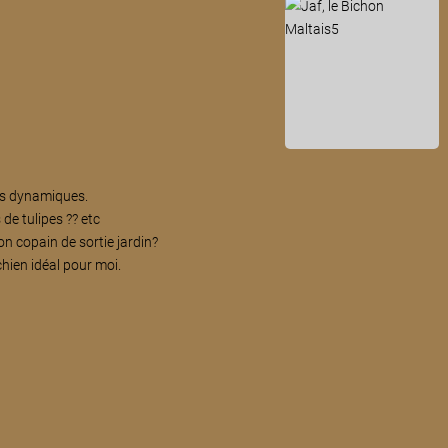
rès dynamiques.
 de tulipes ?? etc
on copain de sortie jardin?
hien idéal pour moi.