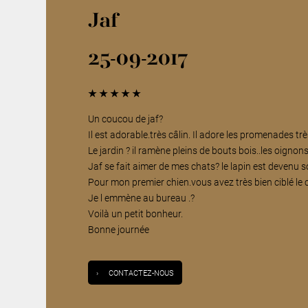
Jaf
25-09-2017
★
★
★
★
★
Un coucou de jaf?
Il est adorable.très câlin. Il adore les promenades t
Le jardin ? il ramène pleins de bouts bois..les oignons
Jaf se fait aimer de mes chats? le lapin est devenu s
Pour mon premier chien.vous avez très bien ciblé le c
Je l emmène au bureau .?
Voilà un petit bonheur.
Bonne journée
›
CONTACTEZ-NOUS