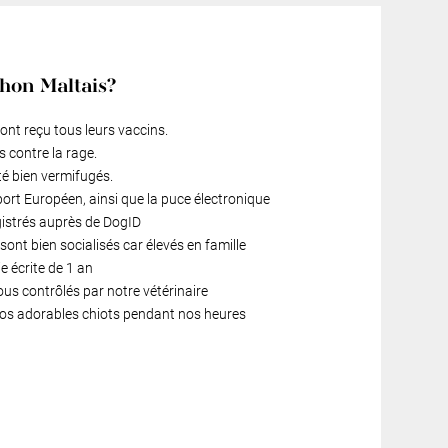
chon Maltais?
ont reçu tous leurs vaccins.
s contre la rage.
té bien vermifugés.
port Européen, ainsi que la puce électronique
gistrés auprès de DogID
ont bien socialisés car élevés en famille
 écrite de 1 an
ous contrôlés par notre vétérinaire
 nos adorables chiots pendant nos heures