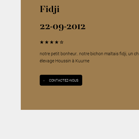
Fidji
22-09-2012
★
★
★
★
☆
notre petit bonheur.. notre bichon maltais fidji, un c
élevage Houssin à Kuurne
›
CONTACTEZ-NOUS