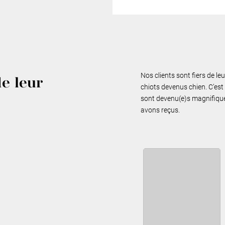
Nos clients sont fiers de le
de leur
chiots devenus chien. C’est 
sont devenu(e)s magnifiques
avons reçus.