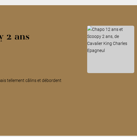
y 2 ans
is tellement câlins et débordent