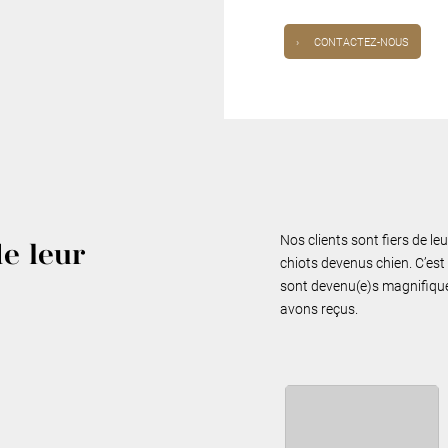
›
CONTACTEZ-NOUS
Nos clients sont fiers de le
de leur
chiots devenus chien. C’est 
sont devenu(e)s magnifiques
avons reçus.